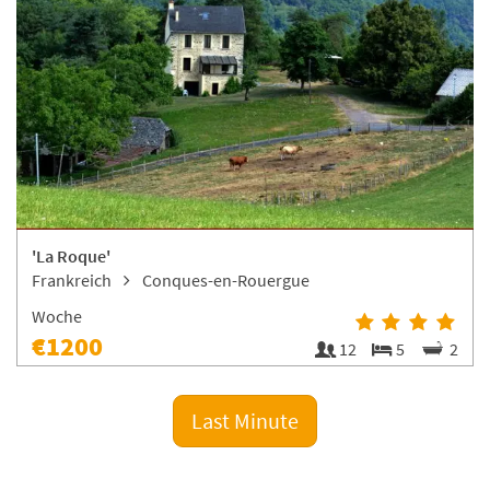
'La Roque'
Frankreich
Conques-en-Rouergue
Woche
€1200
12
5
2
Last Minute