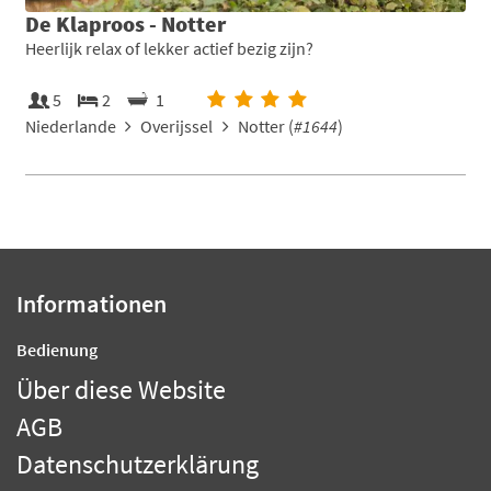
De Klaproos - Notter
Heerlijk relax of lekker actief bezig zijn?
5
2
1
Niederlande
Overijssel
Notter (
#1644
)
Informationen
Bedienung
Über diese Website
AGB
Datenschutzerklärung