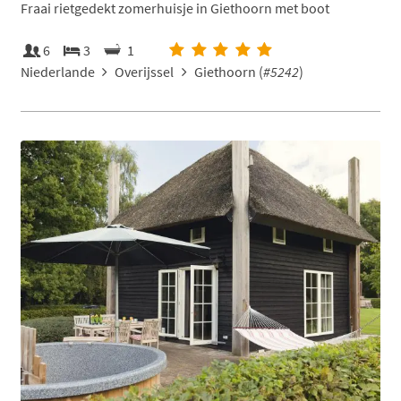
Fraai rietgedekt zomerhuisje in Giethoorn met boot
6
3
1
Niederlande
Overijssel
Giethoorn (
#5242
)