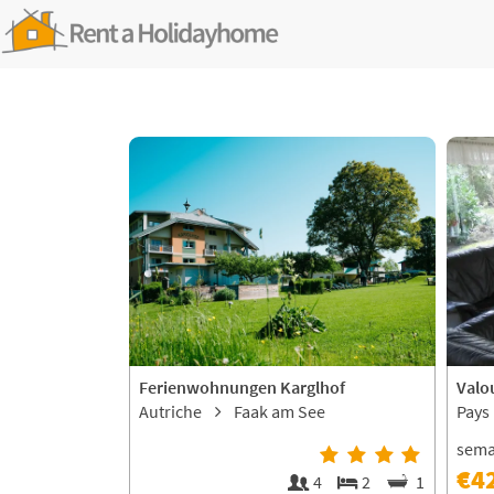
Ferienwohnungen Karglhof
Valo
Autriche
Faak am See
Pays
sem
€4
4
2
1