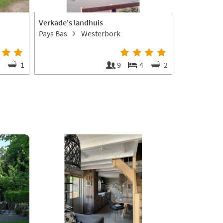
Verkade's landhuis
bungalowpa
Pays Bas
Westerbork
Pays Bas
semaine
€500
5
1
9
4
2