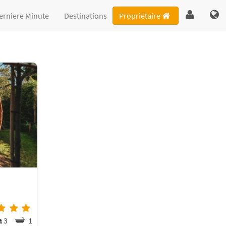
erniere Minute
Destinations
Proprietaire
3
1