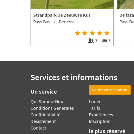
Strandpark De Zeeuwse Kus
De faz
Pays Bas
Renesse
Pays B
2
1
7
3
Services et informations
Louez votre maison
Un service
Qui Somme Nous
Louer
Conditions Générales
Tarifs
Confidentialité
Expériences
Désistement
Inscription
Contact
le plus réservé