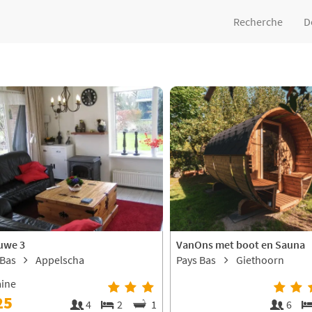
Recherche
D
uwe 3
VanOns met boot en Sauna
 Bas
Appelscha
Pays Bas
Giethoorn
aine
25
4
2
1
6