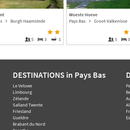
ant
Woeste Hoeve
as
Burgh Haamstede
Pays Bas
Groot-Valkenisse
5
3
1
5
DESTINATIONS
in Pays Bas
Le Veluwe
P
Limbourg
B
Zélande
A
Salland Twente
A
Friesland
F
Gueldre
E
Brabant du Nord