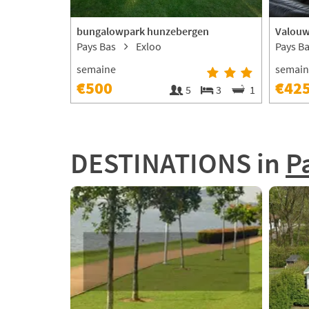
bungalowpark hunzebergen
Valouw
Pays Bas
Exloo
Pays B
semaine
semai
€500
€42
4
2
5
3
1
DESTINATIONS
in
P