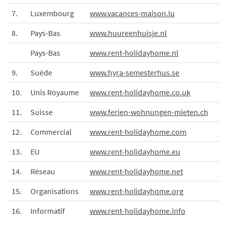
7.
Luxembourg
www.vacances-maison.lu
8.
Pays-Bas
www.huureenhuisje.nl
Pays-Bas
www.rent-holidayhome.nl
9.
Suède
www.hyra-semesterhus.se
10.
Unis Royaume
www.rent-holidayhome.co.uk
11.
Suisse
www.ferien-wohnungen-mieten.ch
12.
Commercial
www.rent-holidayhome.com
13.
EU
www.rent-holidayhome.eu
14.
Réseau
www.rent-holidayhome.net
15.
Organisations
www.rent-holidayhome.org
16.
Informatif
www.rent-holidayhome.info