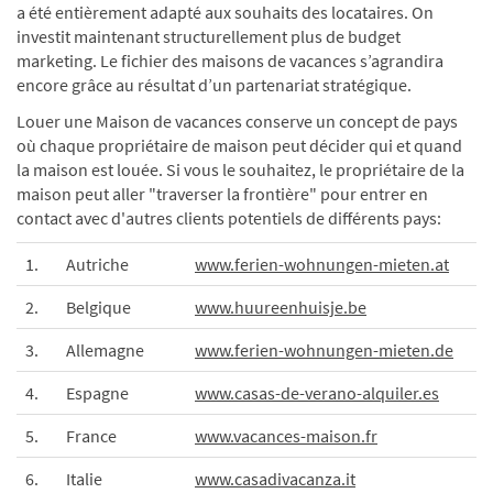
a été entièrement adapté aux souhaits des locataires. On
investit maintenant structurellement plus de budget
marketing. Le fichier des maisons de vacances s’agrandira
encore grâce au résultat d’un partenariat stratégique.
Louer une Maison de vacances conserve un concept de pays
où chaque propriétaire de maison peut décider qui et quand
la maison est louée. Si vous le souhaitez, le propriétaire de la
maison peut aller "traverser la frontière" pour entrer en
contact avec d'autres clients potentiels de différents pays:
1.
Autriche
www.ferien-wohnungen-mieten.at
2.
Belgique
www.huureenhuisje.be
3.
Allemagne
www.ferien-wohnungen-mieten.de
4.
Espagne
www.casas-de-verano-alquiler.es
5.
France
www.vacances-maison.fr
6.
Italie
www.casadivacanza.it