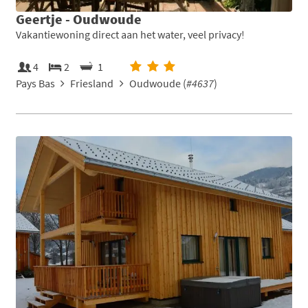
Geertje - Oudwoude
Vakantiewoning direct aan het water, veel privacy!
4
2
1
Pays Bas
Friesland
Oudwoude (
#4637
)