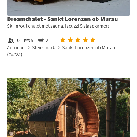
Dreamchalet - Sankt Lorenzen ob Murau
Ski in/out chalet met sauna, jacuzzi 5 slaapkamers
10
5
2
Autriche
Steiermark
Sankt Lorenzen ob Murau
(
#5225
)