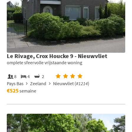
Le Rivage, Crox Houcke 9 - Nieuwvliet
omplete sfeervolle vrijstaande woning
8
4
2
Pays Bas
Zeeland
Nieuwvliet (
#1214
)
€525
semaine