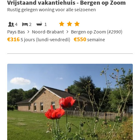
Vrijstaand vakantiehuis - Bergen op Zoom
Rustig gelegen woning voor alle seizoenen
4
2
1
Pays Bas
Noord-Brabant
Bergen op Zoom (
#2990
)
€316
€550
5 jours (lundi-vendredi)
semaine