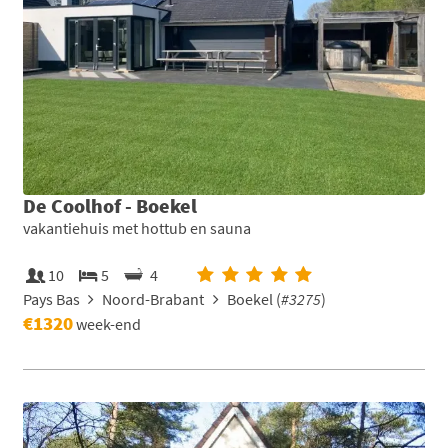
De Coolhof - Boekel
vakantiehuis met hottub en sauna
10
5
4
Pays Bas
Noord-Brabant
Boekel (
#3275
)
€1320
week-end