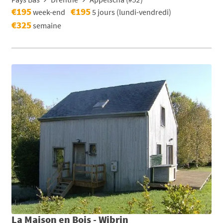
€195
€195
week-end
5 jours (lundi-vendredi)
€325
semaine
La Maison en Bois - Wibrin