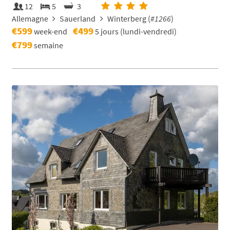
12
5
3
Allemagne
Sauerland
Winterberg (
#1266
)
€599
€499
week-end
5 jours (lundi-vendredi)
€799
semaine