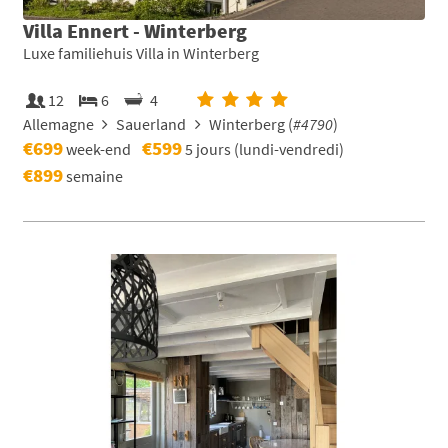
Villa Ennert - Winterberg
Luxe familiehuis Villa in Winterberg
12
6
4
Allemagne
Sauerland
Winterberg (
#4790
)
€699
€599
week-end
5 jours (lundi-vendredi)
€899
semaine