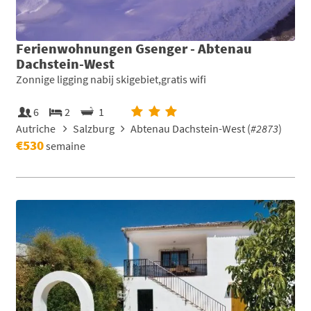
Ferienwohnungen Gsenger - Abtenau
Dachstein-West
Zonnige ligging nabij skigebiet,gratis wifi
6
2
1
Autriche
Salzburg
Abtenau Dachstein-West (
#2873
)
€530
semaine