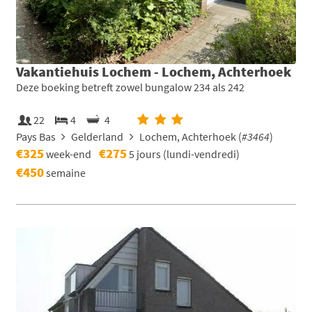
Vakantiehuis Lochem - Lochem, Achterhoek
Deze boeking betreft zowel bungalow 234 als 242
22
4
4
Pays Bas
Gelderland
Lochem, Achterhoek (
#3464
)
€325
€275
week-end
5 jours (lundi-vendredi)
€450
semaine