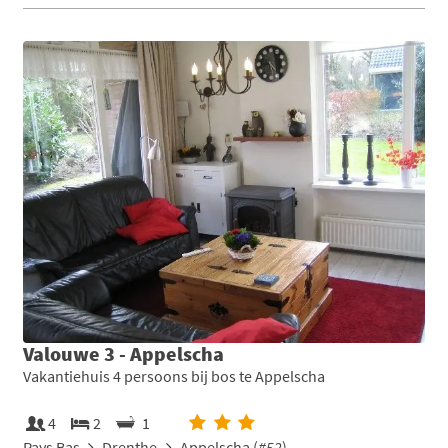
Valouwe 3 - Appelscha
Vakantiehuis 4 persoons bij bos te Appelscha
4
2
1
Pays Bas
Drenthe
Appelscha (
#52
)