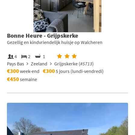
Bonne Heure - Grijpskerke
Gezellig en kindvriendelijk huisje op Walcheren
4
2
1
Pays Bas
Zeeland
Grijpskerke (
#5713
)
€300
€300
week-end
5 jours (lundi-vendredi)
€450
semaine