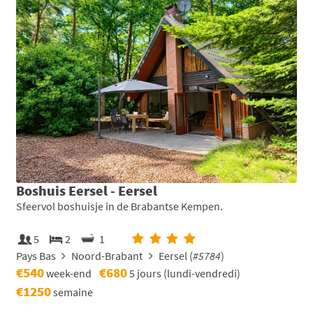
Boshuis Eersel - Eersel
Sfeervol boshuisje in de Brabantse Kempen.
5
2
1
Pays Bas
Noord-Brabant
Eersel (
#5784
)
€540
€680
week-end
5 jours (lundi-vendredi)
€1250
semaine