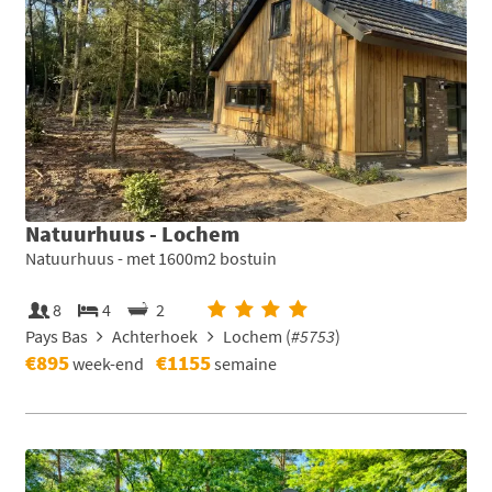
Natuurhuus - Lochem
Natuurhuus - met 1600m2 bostuin
8
4
2
Pays Bas
Achterhoek
Lochem (
#5753
)
€895
€1155
week-end
semaine