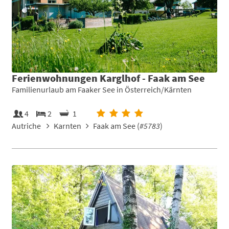
Ferienwohnungen Karglhof - Faak am See
Familienurlaub am Faaker See in Österreich/Kärnten
4
2
1
Autriche
Karnten
Faak am See (
#5783
)