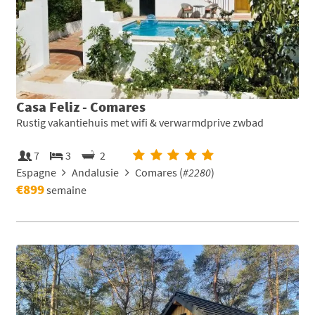
Casa Feliz - Comares
Rustig vakantiehuis met wifi & verwarmdprive zwbad
7
3
2
Espagne
Andalusie
Comares (
#2280
)
€899
semaine