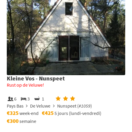
Kleine Vos - Nunspeet
Rust op de Veluwe!
6
3
1
Pays Bas
De Veluwe
Nunspeet (
#1059
)
€325
€425
week-end
5 jours (lundi-vendredi)
€300
semaine