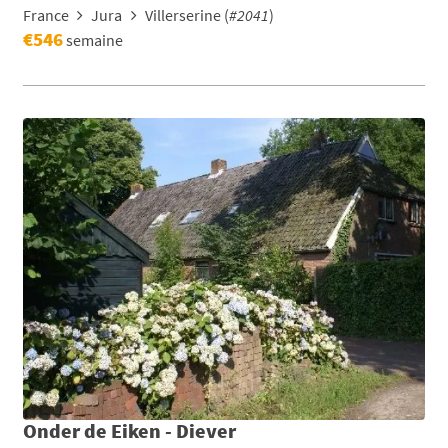
France
Jura
Villerserine (
#2041
)
€546
semaine
Onder de Eiken - Diever