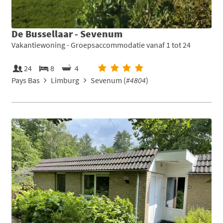
De Bussellaar - Sevenum
Vakantiewoning - Groepsaccommodatie vanaf 1 tot 24
24
8
4
Pays Bas
Limburg
Sevenum (
#4804
)