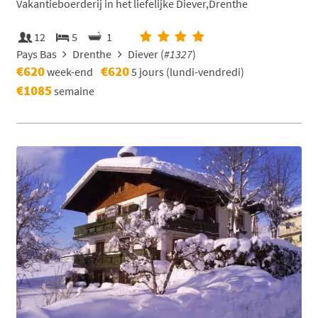
Vakantieboerderij in het liefelijke Diever,Drenthe
12
5
1
Pays Bas
Drenthe
Diever (
#1327
)
€620
€620
week-end
5 jours (lundi-vendredi)
€1085
semaine