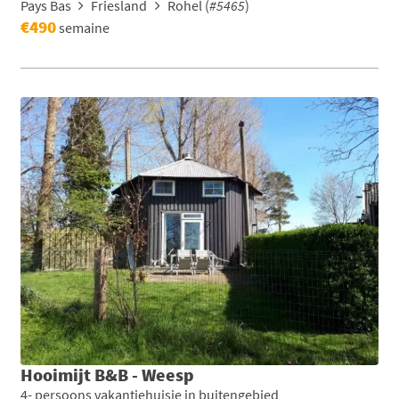
Pays Bas
Friesland
Rohel (
#5465
)
€490
semaine
Hooimijt B&B - Weesp
4- persoons vakantiehuisje in buitengebied