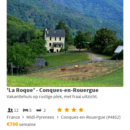
'La Roque' - Conques-en-Rouergue
Vakantiehuis op rustige plek, met fraai uitzicht.
12
5
2
France
Midi-Pyrenees
Conques-en-Rouergue (
#4852
)
€700
semaine