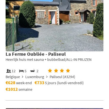
La Ferme Oubliée - Paliseul
Heerlijk huis met sauna + bubbelbad/ALL-IN PRIJZEN
12
5
2
Belgique
Luxemburg
Paliseul (
#3294
)
€628
€733
week-end
5 jours (lundi-vendredi)
€1012
semaine