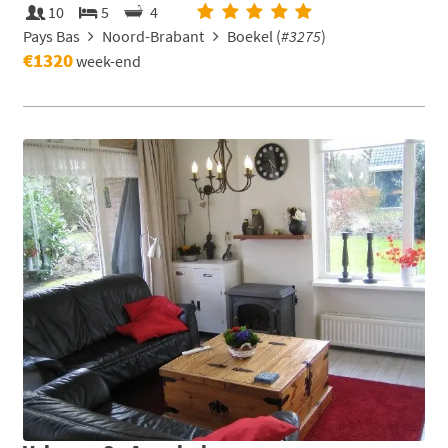
10
5
4
Pays Bas
Noord-Brabant
Boekel (
#3275
)
€1320
week-end