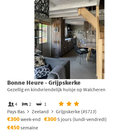
Bonne Heure - Grijpskerke
Gezellig en kindvriendelijk huisje op Walcheren
4
2
1
Pays Bas
Zeeland
Grijpskerke (
#5713
)
€300
€300
week-end
5 jours (lundi-vendredi)
€450
semaine