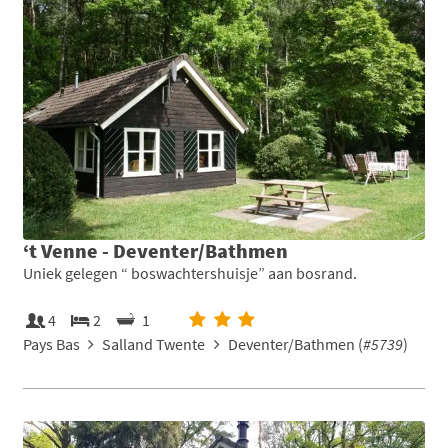
‘t Venne - Deventer/Bathmen
Uniek gelegen “ boswachtershuisje” aan bosrand.
4
2
1
Pays Bas
Salland Twente
Deventer/Bathmen (
#5739
)