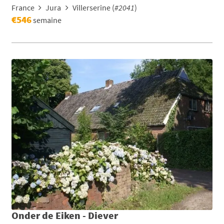
France
Jura
Villerserine (
#2041
)
€546
semaine
Onder de Eiken - Diever