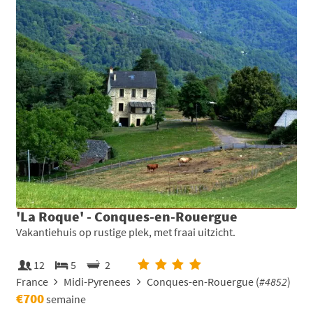
'La Roque' - Conques-en-Rouergue
Vakantiehuis op rustige plek, met fraai uitzicht.
12
5
2
France
Midi-Pyrenees
Conques-en-Rouergue (
#4852
)
€700
semaine