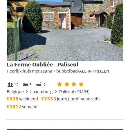
La Ferme Oubliée - Paliseul
Heerlijk huis met sauna + bubbelbad/ALL-IN PRIJZEN
12
5
2
Belgique
Luxemburg
Paliseul (
#3294
)
€628
€733
week-end
5 jours (lundi-vendredi)
€1012
semaine