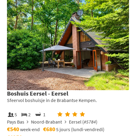
Boshuis Eersel - Eersel
Sfeervol boshuisje in de Brabantse Kempen.
5
2
1
Pays Bas
Noord-Brabant
Eersel (
#5784
)
€540
€680
week-end
5 jours (lundi-vendredi)