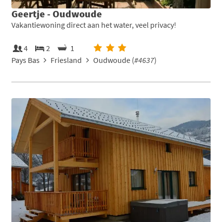
Geertje - Oudwoude
Vakantiewoning direct aan het water, veel privacy!
4
2
1
Pays Bas
Friesland
Oudwoude (
#4637
)