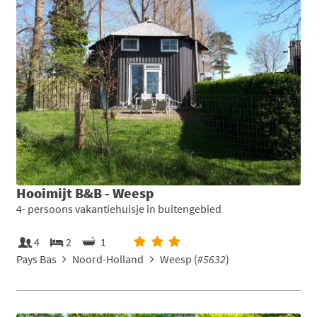
Hooimijt B&B - Weesp
4- persoons vakantiehuisje in buitengebied
4
2
1
Pays Bas
Noord-Holland
Weesp (
#5632
)