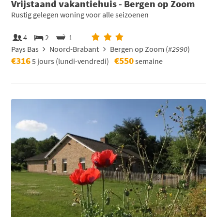
Vrijstaand vakantiehuis - Bergen op Zoom
Rustig gelegen woning voor alle seizoenen
4
2
1
Pays Bas
Noord-Brabant
Bergen op Zoom (
#2990
)
€316
€550
5 jours (lundi-vendredi)
semaine