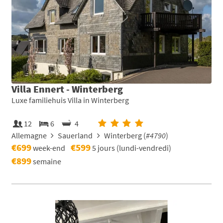
Villa Ennert - Winterberg
Luxe familiehuis Villa in Winterberg
12
6
4
Allemagne
Sauerland
Winterberg (
#4790
)
€699
€599
week-end
5 jours (lundi-vendredi)
€899
semaine