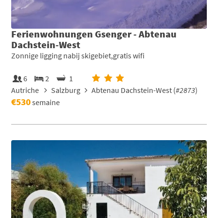
Ferienwohnungen Gsenger - Abtenau
Dachstein-West
Zonnige ligging nabij skigebiet,gratis wifi
6
2
1
Autriche
Salzburg
Abtenau Dachstein-West (
#2873
)
€530
semaine