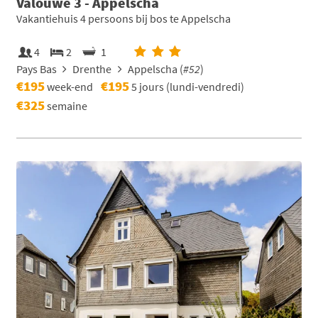
Valouwe 3 - Appelscha
Vakantiehuis 4 persoons bij bos te Appelscha
4
2
1
Pays Bas
Drenthe
Appelscha (
#52
)
€195
€195
week-end
5 jours (lundi-vendredi)
€325
semaine