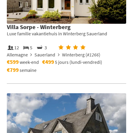
Villa Sorpe - Winterberg
Luxe familie vakantiehuis in Winterberg Sauerland
12
5
3
Allemagne
Sauerland
Winterberg (
#1266
)
€599
€499
week-end
5 jours (lundi-vendredi)
€799
semaine