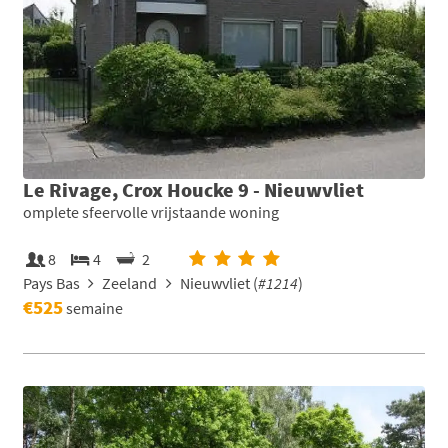
Le Rivage, Crox Houcke 9 - Nieuwvliet
omplete sfeervolle vrijstaande woning
8
4
2
Pays Bas
Zeeland
Nieuwvliet (
#1214
)
€525
semaine