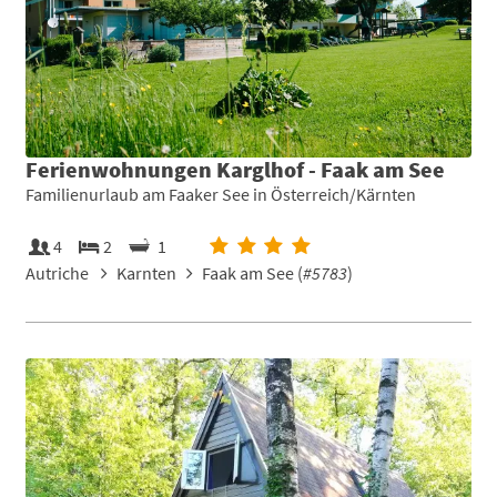
Ferienwohnungen Karglhof - Faak am See
Familienurlaub am Faaker See in Österreich/Kärnten
4
2
1
Autriche
Karnten
Faak am See (
#5783
)