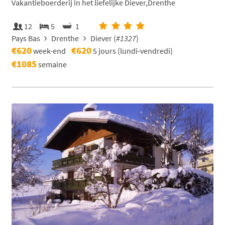
Vakantieboerderij in het liefelijke Diever,Drenthe
12
5
1
Pays Bas
Drenthe
Diever (
#1327
)
€620
€620
week-end
5 jours (lundi-vendredi)
€1085
semaine