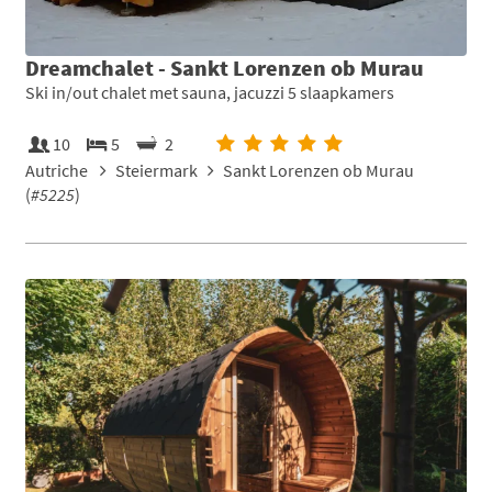
Dreamchalet - Sankt Lorenzen ob Murau
Ski in/out chalet met sauna, jacuzzi 5 slaapkamers
10
5
2
Autriche
Steiermark
Sankt Lorenzen ob Murau
(
#5225
)