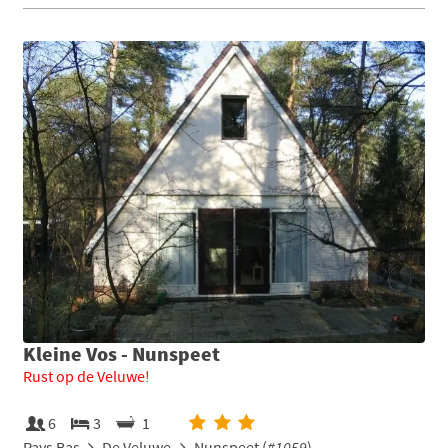
Kleine Vos - Nunspeet
Rust op de Veluwe!
6
3
1
Pays Bas
De Veluwe
Nunspeet (
#1059
)