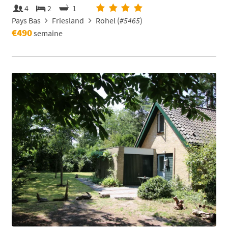
4
2
1
Pays Bas
Friesland
Rohel (
#5465
)
€490
semaine