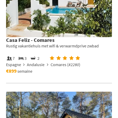
Casa Feliz - Comares
Rustig vakantiehuis met wifi & verwarmdprive zwbad
7
3
2
Espagne
Andalusie
Comares (
#2280
)
€899
semaine