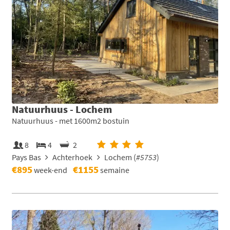
Natuurhuus - Lochem
Natuurhuus - met 1600m2 bostuin
8
4
2
Pays Bas
Achterhoek
Lochem (
#5753
)
€895
€1155
week-end
semaine