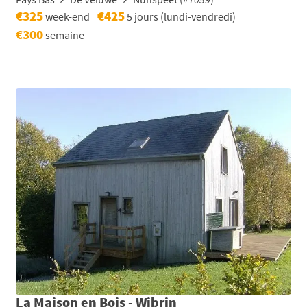
€325
€425
week-end
5 jours (lundi-vendredi)
€300
semaine
La Maison en Bois - Wibrin