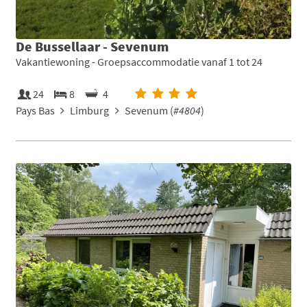
De Bussellaar - Sevenum
Vakantiewoning - Groepsaccommodatie vanaf 1 tot 24
24
8
4
Pays Bas
Limburg
Sevenum (
#4804
)