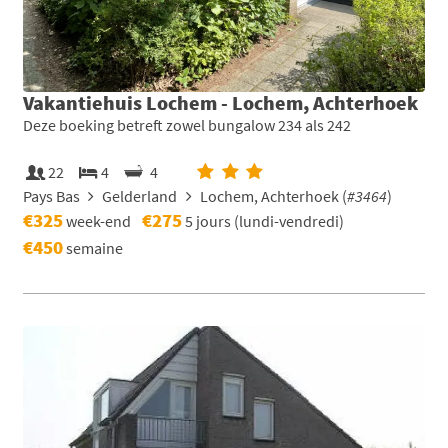
Vakantiehuis Lochem - Lochem, Achterhoek
Deze boeking betreft zowel bungalow 234 als 242
22
4
4
Pays Bas
Gelderland
Lochem, Achterhoek (
#3464
)
€325
€275
week-end
5 jours (lundi-vendredi)
€450
semaine