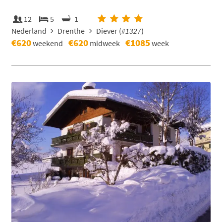
12
5
1
Nederland
Drenthe
Diever (
#1327
)
€620
€620
€1085
weekend
midweek
week