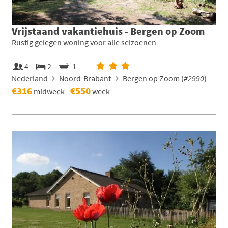
Vrijstaand vakantiehuis - Bergen op Zoom
Rustig gelegen woning voor alle seizoenen
4
2
1
Nederland
Noord-Brabant
Bergen op Zoom (
#2990
)
€316
€550
midweek
week