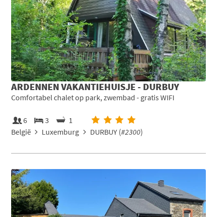
ARDENNEN VAKANTIEHUISJE - DURBUY
Comfortabel chalet op park, zwembad - gratis WIFI
6
3
1
België
Luxemburg
DURBUY (
#2300
)