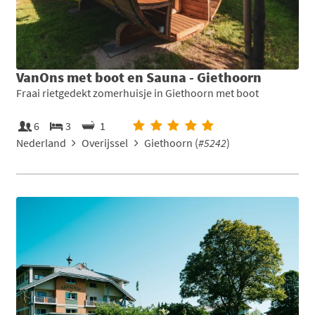
VanOns met boot en Sauna - Giethoorn
Fraai rietgedekt zomerhuisje in Giethoorn met boot
6
3
1
Nederland
Overijssel
Giethoorn (
#5242
)