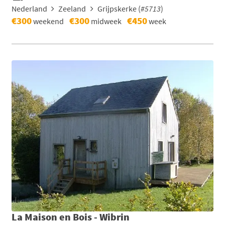
Nederland
Zeeland
Grijpskerke (
#5713
)
€300
€300
€450
weekend
midweek
week
La Maison en Bois - Wibrin