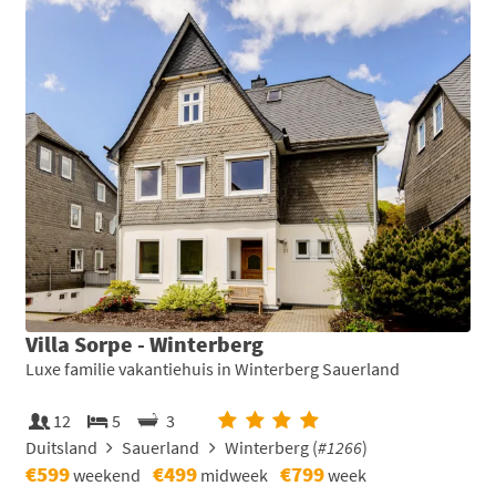
Villa Sorpe - Winterberg
Luxe familie vakantiehuis in Winterberg Sauerland
12
5
3
Duitsland
Sauerland
Winterberg (
#1266
)
€599
€499
€799
weekend
midweek
week