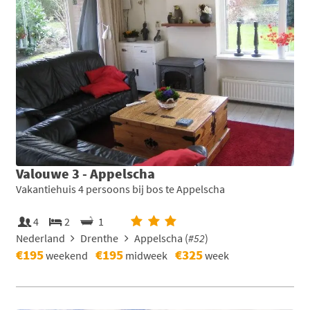
Valouwe 3 - Appelscha
Vakantiehuis 4 persoons bij bos te Appelscha
4
2
1
Nederland
Drenthe
Appelscha (
#52
)
€195
€195
€325
weekend
midweek
week