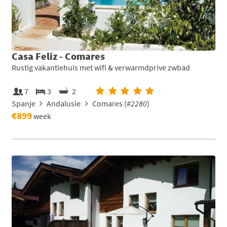
Casa Feliz - Comares
Rustig vakantiehuis met wifi & verwarmdprive zwbad
7
3
2
Spanje
Andalusie
Comares (
#2280
)
€899
week