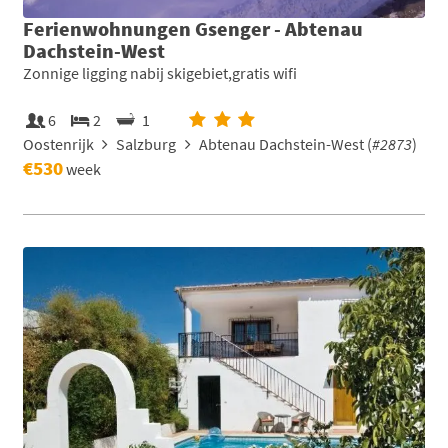
Ferienwohnungen Gsenger - Abtenau
Dachstein-West
Zonnige ligging nabij skigebiet,gratis wifi
6
2
1
Oostenrijk
Salzburg
Abtenau Dachstein-West (
#2873
)
€530
week