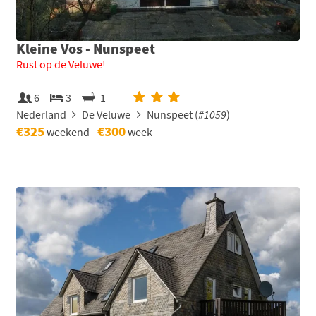
Kleine Vos - Nunspeet
Rust op de Veluwe!
6
3
1
Nederland
De Veluwe
Nunspeet (
#1059
)
€325
€300
weekend
week