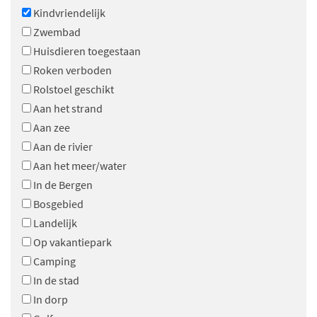
Kindvriendelijk
Zwembad
Huisdieren toegestaan
Roken verboden
Rolstoel geschikt
Aan het strand
Aan zee
Aan de rivier
Aan het meer/water
In de Bergen
Bosgebied
Landelijk
Op vakantiepark
Camping
In de stad
In dorp