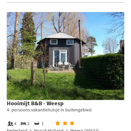
Hooimijt B&B - Weesp
4- persoons vakantiehuisje in buitengebied
4
2
1
Nederland
Noord-Holland
Weesp (
#5632
)