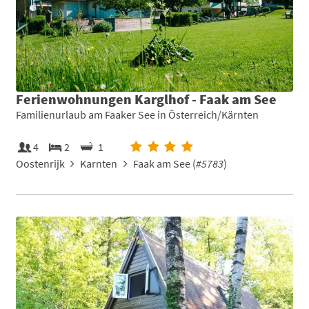
Ferienwohnungen Karglhof - Faak am See
Familienurlaub am Faaker See in Österreich/Kärnten
4
2
1
Oostenrijk
Karnten
Faak am See (
#5783
)