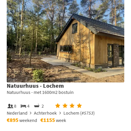
Natuurhuus - Lochem
Natuurhuus - met 1600m2 bostuin
8
4
2
Nederland
Achterhoek
Lochem (
#5753
)
€895
€1155
weekend
week