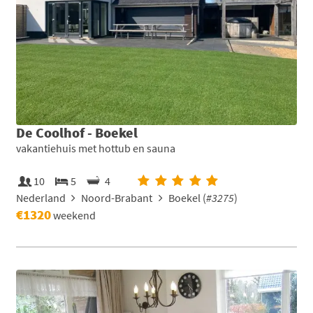
De Coolhof - Boekel
vakantiehuis met hottub en sauna
10
5
4
Nederland
Noord-Brabant
Boekel (
#3275
)
€1320
weekend