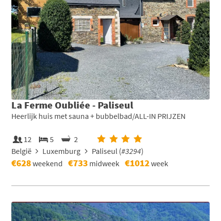
La Ferme Oubliée - Paliseul
Heerlijk huis met sauna + bubbelbad/ALL-IN PRIJZEN
12
5
2
België
Luxemburg
Paliseul (
#3294
)
€628
€733
€1012
weekend
midweek
week