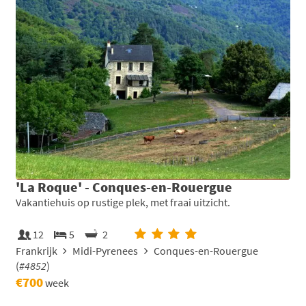
'La Roque' - Conques-en-Rouergue
Vakantiehuis op rustige plek, met fraai uitzicht.
12
5
2
Frankrijk
Midi-Pyrenees
Conques-en-Rouergue
(
#4852
)
€700
week