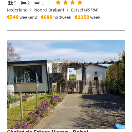
5
2
1
Nederland
Noord-Brabant
Eersel (
#5784
)
€540
€680
€1250
weekend
midweek
week
Chalet de Friese Meren - Rohel