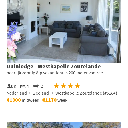
Duinlodge - Westkapelle Zoutelande
heerlijk zonnig 8-p vakantiehuis 200 meter van zee
8
4
2
Nederland
Zeeland
Westkapelle Zoutelande (
#5264
)
€1300
€1170
midweek
week