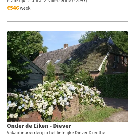
Frankrijk
Jura
Villerserine (
#2041
)
€546
week
Onder de Eiken - Diever
Vakantieboerderij in het liefelijke Diever,Drenthe