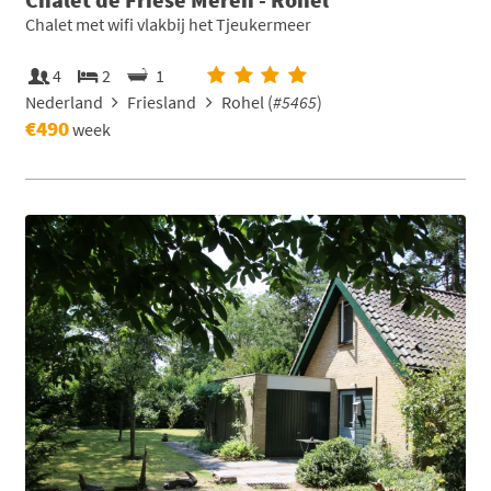
Chalet met wifi vlakbij het Tjeukermeer
4
2
1
Nederland
Friesland
Rohel (
#5465
)
€490
week