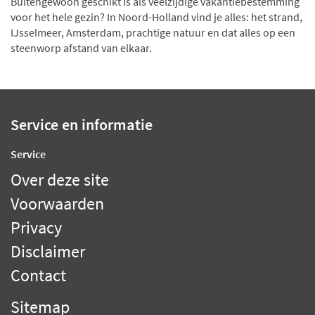
Buitengewoon geschikt is als veelzijdige vakantiebestemming
voor het hele gezin? In Noord-Holland vind je alles: het strand,
IJsselmeer, Amsterdam, prachtige natuur en dat alles op een
steenworp afstand van elkaar.
Service en informatie
Service
Over deze site
Voorwaarden
Privacy
Disclaimer
Contact
Sitemap