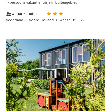
4- persoons vakantiehuisje in buitengebied
4
2
1
Nederland
Noord-Holland
Weesp (
#5632
)