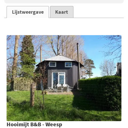
Lijstweergave
Kaart
Hooimijt B&B - Weesp