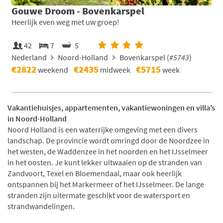
Gouwe Droom - Bovenkarspel
Heerlijk even weg met uw groep!
42
7
5
Nederland
Noord-Holland
Bovenkarspel (
#5743
)
€2822
€2435
€5715
weekend
midweek
week
Vakantiehuisjes, appartementen, vakantiewoningen en villa’s
in Noord-Holland
Noord Holland is een waterrijke omgeving met een divers
landschap. De provincie wordt omringd door de Noordzee in
het westen, de Waddenzee in het noorden en het IJsselmeer
in het oosten. Je kunt lekker uitwaaien op de stranden van
Zandvoort, Texel en Bloemendaal, maar ook heerlijk
ontspannen bij het Markermeer of het IJsselmeer. De lange
stranden zijn uitermate geschikt voor de watersport en
strandwandelingen.