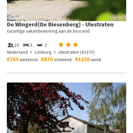
De Wingerd(De Biesenberg) - Ulestraten
Gezellige vakantiewoning aan de bosrand
10
3
2
Nederland
Limburg
Ulestraten (
#5375
)
€765
€870
€1250
weekend
midweek
week