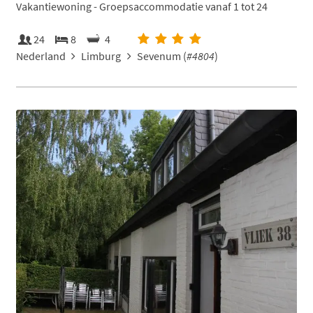
Vakantiewoning - Groepsaccommodatie vanaf 1 tot 24
24
8
4
Nederland
Limburg
Sevenum (
#4804
)