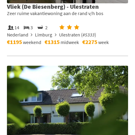
Vliek (De Biesenberg) - Ulestraten
Zeer ruime vakantiewoning aan de rand v/h bos
14
3
2
Nederland
Limburg
Ulestraten (
#5333
)
€1195
€1315
€2275
weekend
midweek
week