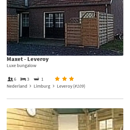
Maxet - Leveroy
Luxe bungalow
6
3
1
Nederland
Limburg
Leveroy (
#109
)