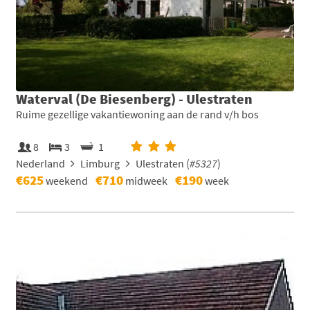
Waterval (De Biesenberg) - Ulestraten
Ruime gezellige vakantiewoning aan de rand v/h bos
8
3
1
Nederland
Limburg
Ulestraten (
#5327
)
€625
€710
€190
weekend
midweek
week