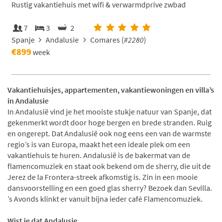
Rustig vakantiehuis met wifi & verwarmdprive zwbad
7
3
2
Spanje
Andalusie
Comares (
#2280
)
€899
week
Vakantiehuisjes, appartementen, vakantiewoningen en villa’s
in Andalusie
In Andalusië vind je het mooiste stukje natuur van Spanje, dat
gekenmerkt wordt door hoge bergen en brede stranden. Ruig
en ongerept. Dat Andalusië ook nog eens een van de warmste
regio’s is van Europa, maakt het een ideale plek om een
vakantiehuis te huren. Andalusië is de bakermat van de
flamencomuziek en staat ook bekend om de sherry, die uit de
Jerez de la Frontera-streek afkomstig is. Zin in een mooie
dansvoorstelling en een goed glas sherry? Bezoek dan Sevilla.
’s Avonds klinkt er vanuit bijna ieder café Flamencomuziek.
Wist je dat Andalusie...