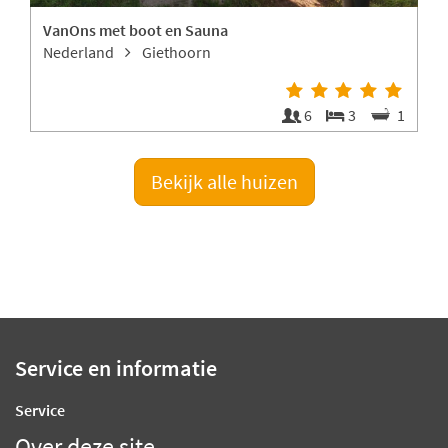
VanOns met boot en Sauna
Nederland
Giethoorn
1
6
3
1
Bekijk alle huizen
Service en informatie
Service
Over deze site