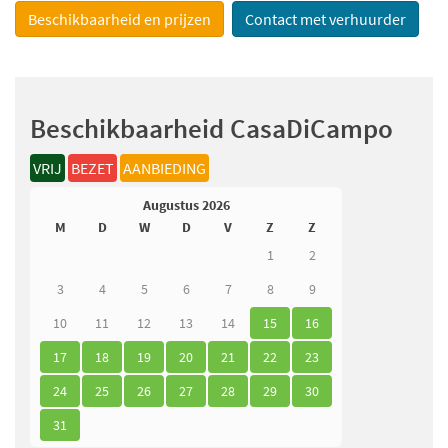
Beschikbaarheid en prijzen
Contact met verhuurder
Beschikbaarheid CasaDiCampo
VRIJ
BEZET
AANBIEDING
Augustus 2026
M
D
W
D
V
Z
Z
1
2
3
4
5
6
7
8
9
10
11
12
13
14
15
16
17
18
19
20
21
22
23
24
25
26
27
28
29
30
31